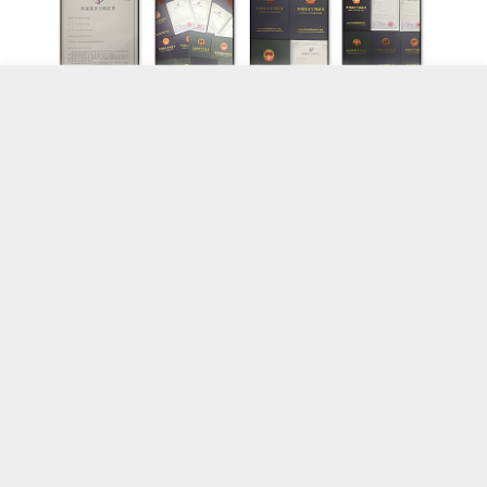
取消
完成
商品属性
服务
完成
相关产品
完成
氧化锆陶瓷球/氧化锆
核桃壳颗粒核桃砂磨
RP8精抛光磨料
珠高密度磨料
料
暂无价格
暂无价格
暂无价格