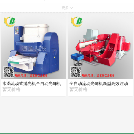
自动卸料磁力研磨机
滚桶研磨抛光机
更多
水涡流动式抛光机全自动光饰机
全自动流动光饰机新型高效注动
厂家
暂无价格
式设备
暂无价格