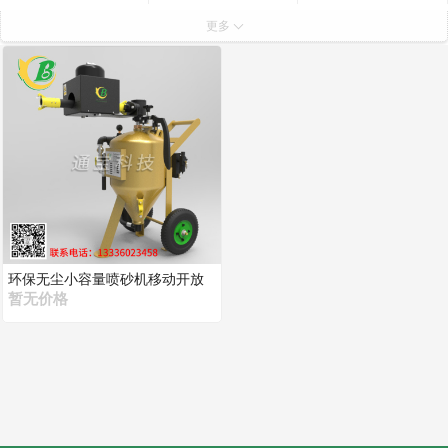
无尘工业机喷砂机
无尘可移动式喷砂机
回收式喷砂机
更多
桌面喷砂机
环保无尘小容量喷砂机移动开放
式表面清理喷砂设备DB150
暂无价格