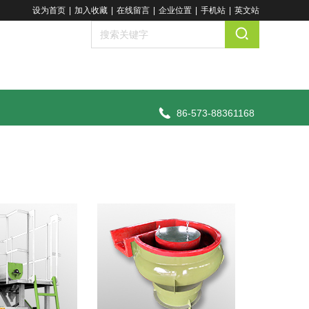
设为首页
|
加入收藏
|
在线留言
|
企业位置
|
手机站
|
英文站
86-573-88361168