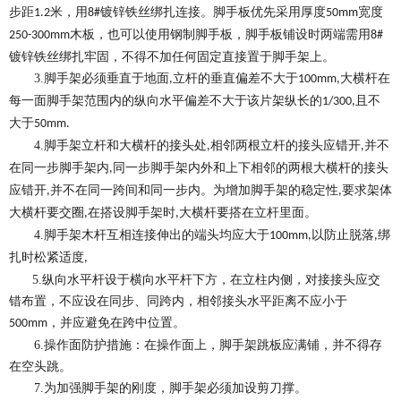
步距
米，用
镀锌铁丝绑扎连接。脚手板优先采用厚度
宽度
1.2
8#
50mm
木板，也可以使用钢制脚手板，脚手板铺设时两端需用
250-300mm
8#
镀锌铁丝绑扎牢固，不得不加任何固定直接置于脚手架上。
3.
脚手架必须垂直于地面
立杆的垂直偏差不大于
大横杆在
,
100mm,
每一面脚手架范围内的纵向水平偏差不大于该片架纵长的
且不
1/300,
大于
50mm.
4.
脚手架立杆和大横杆的接头处
相邻两根立杆的接头应错开
并不
,
,
在同一步脚手架内
同一步脚手架内外和上下相邻的两根大横杆的接头
,
应错开
并不在同一跨间和同一步内。为增加脚手架的稳定性
要求架体
,
,
大横杆要交圈
在搭设脚手架时
大横杆要搭在立杆里面。
,
,
4.
脚手架木杆互相连接伸出的端头均应大于
以防止脱落
绑
100mm,
,
扎时松紧适度
,
5.
纵向水平杆设于横向水平杆下方，在立柱内侧，对接接头应交
错布置，不应设在同步、同跨内，相邻接头水平距离不应小于
，并应避免在跨中位置。
500
mm
6.
操作面防护措施：在操作面上，脚手架跳板应满铺，并不得存
在空头跳。
7.
为加强脚手架的刚度，脚手架必须加设剪刀撑。