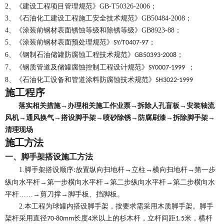
2、《建设工程项目管理规范》GB-T50326-2006；
3、《石油化工建设工程施工安全技术规范》GB50484-2008；
4
、《
涂装前钢材表面锈蚀等级和除锈等级
》
GB8923-88
；
5、《涂装前钢材表面预处理规范》
；
SY/T0407-97
6
、《钢制石油储罐防腐蚀工程技术规范》
；
GB50393-2008
7
、《钢质管道及储罐腐蚀控制工程设计规范》
；
SY0007-1999
8、《石油化工设备和管道涂料防腐蚀技术规范》
SH3022-1999
施工程序
落实相关措施
→
办理相关施工作业票
→
拆除人孔盲板
→
安装轴流
风机
→
通风换气
→
搭设脚手架
→
喷砂除锈
→
防腐刷漆
→
拆除脚手架
→
清理现场
施工方法
一、脚手架搭设施工方法
1.
脚手架搭设顺序
放置纵向扫地杆→立柱→横向扫地杆→第一步
:
纵向水平杆→第一步横向水平杆→第二步纵向水平杆→第二步横向水
平杆……→剪刀撑→脚手板、挡脚板。
2.
本工程为球罐内搭设脚手架，按要求需采用木质脚手架。脚手
架杆采用直径
长度
米以上的杉木杆，立杆间距
米，横杆
70-80mm
4
1.5