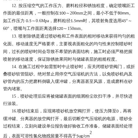
12.
按压缩空气的工作压力、磨料粒径和锈蚀程度，确定喷嘴距工
作面的最佳距离，一般控制在
～
200mm
之间，最小不低于
。
100
80mm
如工作压力
～
0.6Mpa
，磨料粒径
时，其喷射角度选用
°
～
0.5
1.5mm
45
60
°，喷嘴与工作面距离选择
～
150mm
。
120
13.
喷射除锈是
通过喷砂枪和工件表面的相对移动来获得均匀的粗
化面。移动速度无严格要求，主要视表面粗化的均匀性来控制喷砂时
间，过长的喷砂时间会导致不希望的表面结构
，施工时必须严格把握
喷射的移动速度，保证除锈效果同时与储罐表层的粗糙程度。
14.
在施工过程中如需暂时中止喷砂时，应关闭喷砂管阀门，或折
叠喷砂软管阻砂。绝对禁止用停空气压缩机的方法，以免喷砂机内及
砂管内的压力把磨料倒吸入缓冲罐，分离器甚至风源，造成磨料在砂
管内堵塞。
15
．喷砂处理后应将被储罐表面的细屑粉尘吹扫干净，并尽快进
行涂装。
16.
喷砂结束后，应现将喷砂机放空阀打开，使压力降至
，再将
0
缓冲罐、分离器的放空阀打开，最后切断空气压缩机的电源，喷砂全
过程结束，立刻向建设单位报告做好验收工作准备。储罐表面经处理
2
后，表面可溶性氯化物残留量不得高于
5ug/cm