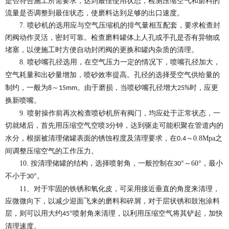
是否符合施工所需要求，达到最佳使用状态，检测压缩空气和磨料的
流量是否调整到最佳状态，使磨料达到足够的出口速度。
7.
喷砂机的选用应与空气压缩机的排气量相互配套，要求检查封
闭阀动作灵活，密封可靠。检查磨料罐体上人孔或手孔是否有异物或
堵塞，以便施工时方便自动封闭阀的更换和罐内杂质的清理。
8.
喷砂嘴孔径
选用，
在空气压力一定的情况下，喷嘴孔径加大，
空气耗量和出砂量增加，喷砂效率提高。孔径的选择受空气供给量的
制约，一般为
～
。由于磨损，当喷砂嘴孔径增大
时，应更
8
15mm
25%
换新喷嘴。
9.
喷射操作前再次检查喷砂机所有阀门，均应处于正常状态，一
切就绪后，首先用压缩空气空喷
分钟，达到驱走可能积聚在管道内的
3
水分，根据被清理储罐表面的锈蚀程度及清理要求，在
～
0.8Mpa
之
0.4
间调整压缩空气的工作压力。
10.
按清理储罐的结构，选择喷射角，一般控制在
°
～
60
°，最小
30
不小于
°。
30
11
、对于牢固的铁锈和氧化皮，可采用接近垂直的角度来清理，
应微微向下，以减少迎面飞来的磨料和碎屑，对于层状锈和鼓泡涂料
层，则可以用大约
°喷射角来清理，以利用压缩空气将其铲起，加快
45
清理速度。