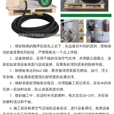
1
．喷砂除锈的顺序应按先上后下，先边缘后中间的原则，喷枪移
动的速度要恰到好处，严禁喷枪在一个点上停留。
2
．设备除锈后，应用干燥的压缩空气吹净，并用吸尘器吸尘，涂
装前如发现设备表面污染或返锈，应重新处理到原来的除锈等级。
3
．除锈标准达到
级，要求被清理表面无锈蚀、油污、浮土
Sa2.5
等杂物，使金属表面显现比较明显的金属光泽。
4
．钢材表面处理验收合格后，办理隐蔽工程记录后，应在
内涂
4h
完第一层涂料涂装，防止表面再度生锈。
5
．
喷砂施工中，应适时补充新磨料，每次宜在
，并应保
20~25%
持磨料清洁和干燥。
6.
施工前应检查空气压缩机设备状况，进行设备调试，检查设备